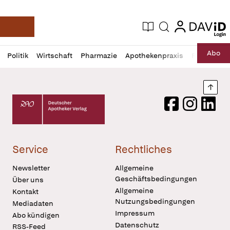
login
login
Aktuelle Ausgabe
Suche
Deutsche Apotheker Zeitung
Profil
Daz
Abo
Politik
Wirtschaft
Pharmazie
Apothekenpraxis
Recht
Sp
öffnen
Pur
Abo
öffnen
Nach
Deutscher Apotheker Verlag Logo
Facebook
Instagram
LinkedI
Service
Rechtliches
Newsletter
Allgemeine
Geschäftsbedingungen
Über uns
Allgemeine
Kontakt
Nutzungsbedingungen
Mediadaten
Impressum
Abo kündigen
Datenschutz
RSS-Feed