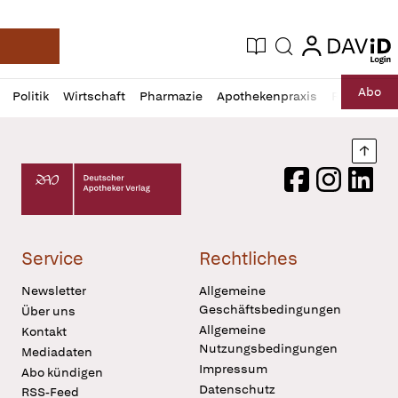
login
login
Aktuelle Ausgabe
Suche
Deutsche Apotheker Zeitung
Profil
Daz
Abo
Politik
Wirtschaft
Pharmazie
Apothekenpraxis
Recht
Sp
öffnen
Pur
Abo
öffnen
Nach
Deutscher Apotheker Verlag Logo
Facebook
Instagram
LinkedI
Service
Rechtliches
Newsletter
Allgemeine
Geschäftsbedingungen
Über uns
Allgemeine
Kontakt
Nutzungsbedingungen
Mediadaten
Impressum
Abo kündigen
Datenschutz
RSS-Feed