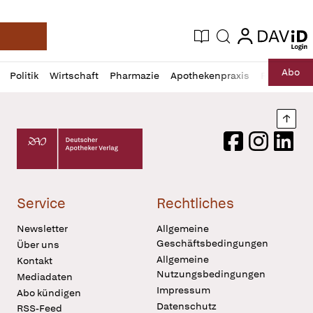
login
login
Aktuelle Ausgabe
Suche
Deutsche Apotheker Zeitung
Profil
Daz
Abo
Politik
Wirtschaft
Pharmazie
Apothekenpraxis
Recht
Sp
öffnen
Pur
Abo
öffnen
Nach
Deutscher Apotheker Verlag Logo
Facebook
Instagram
LinkedI
Service
Rechtliches
Newsletter
Allgemeine
Geschäftsbedingungen
Über uns
Allgemeine
Kontakt
Nutzungsbedingungen
Mediadaten
Impressum
Abo kündigen
Datenschutz
RSS-Feed