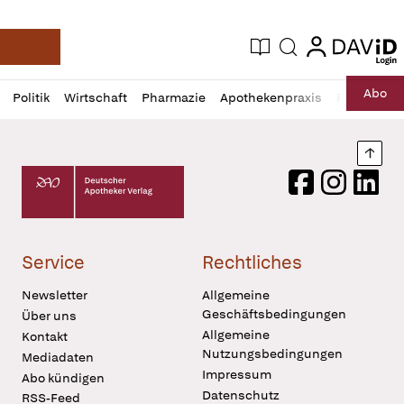
login
login
Aktuelle Ausgabe
Suche
Deutsche Apotheker Zeitung
Profil
Daz
Abo
Politik
Wirtschaft
Pharmazie
Apothekenpraxis
Recht
Sp
öffnen
Pur
Abo
öffnen
Nach
Deutscher Apotheker Verlag Logo
Facebook
Instagram
LinkedI
Service
Rechtliches
Newsletter
Allgemeine
Geschäftsbedingungen
Über uns
Allgemeine
Kontakt
Nutzungsbedingungen
Mediadaten
Impressum
Abo kündigen
Datenschutz
RSS-Feed