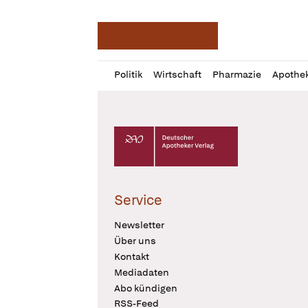
Deutsche Apotheker Ze
Profil
Daz
Politik
Wirtschaft
Pharmazie
Apothe
öffnen
Pur
Abo
öffnen
Deutscher Apotheker Verlag Logo
Service
Newsletter
Über uns
Kontakt
Mediadaten
Abo kündigen
RSS-Feed