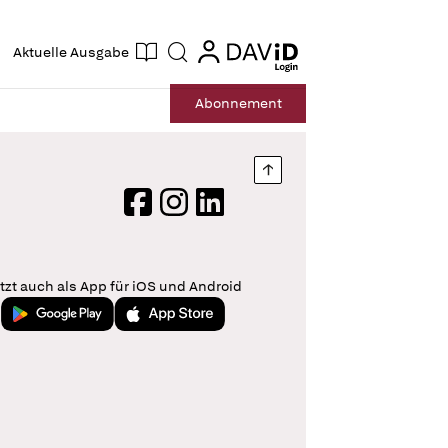
ogin
login
Aktuelle Ausgabe
Suche
Abo
nnement
Nach oben springen
Facebook
Instagram
LinkedIn
tzt auch als App für iOS und Android
Jetzt bei Google Play
Laden im App Store