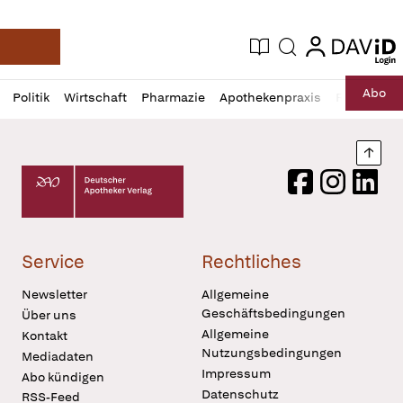
login
login
Aktuelle Ausgabe
Suche
Deutsche Apotheker Zeitung
Profil
Daz
Abo
Politik
Wirtschaft
Pharmazie
Apothekenpraxis
Recht
Sp
öffnen
Pur
Abo
öffnen
Nach
Deutscher Apotheker Verlag Logo
Facebook
Instagram
LinkedI
Service
Rechtliches
Newsletter
Allgemeine
Geschäftsbedingungen
Über uns
Allgemeine
Kontakt
Nutzungsbedingungen
Mediadaten
Impressum
Abo kündigen
Datenschutz
RSS-Feed