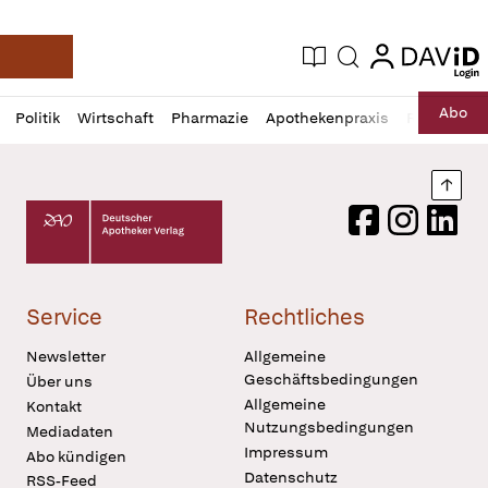
login
login
Aktuelle Ausgabe
Suche
Deutsche Apotheker Zeitung
Profil
Daz
Abo
Politik
Wirtschaft
Pharmazie
Apothekenpraxis
Recht
Sp
öffnen
Pur
Abo
öffnen
Nach
Deutscher Apotheker Verlag Logo
Facebook
Instagram
LinkedI
Service
Rechtliches
Newsletter
Allgemeine
Geschäftsbedingungen
Über uns
Allgemeine
Kontakt
Nutzungsbedingungen
Mediadaten
Impressum
Abo kündigen
Datenschutz
RSS-Feed