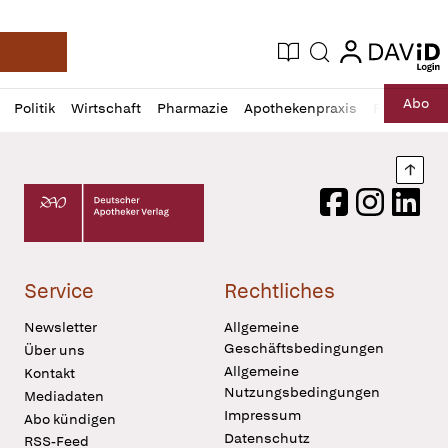
login
login
Aktuelle Ausgabe
Suche
Deutsche Apotheker Zeitung
Profil
Daz
Abo
Politik
Wirtschaft
Pharmazie
Apothekenpraxis
Recht
Sp
öffnen
Pur
Abo
öffnen
Nach
Deutscher Apotheker Verlag Logo
Facebook
Instagram
LinkedI
Service
Rechtliches
Newsletter
Allgemeine
Geschäftsbedingungen
Über uns
Allgemeine
Kontakt
Nutzungsbedingungen
Mediadaten
Impressum
Abo kündigen
Datenschutz
RSS-Feed