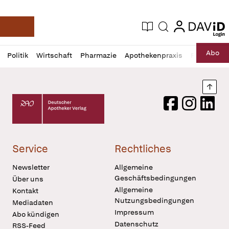
login
login
Aktuelle Ausgabe
Suche
Deutsche Apotheker Zeitung
Profil
Daz
Abo
Politik
Wirtschaft
Pharmazie
Apothekenpraxis
Recht
Sp
öffnen
Pur
Abo
öffnen
Nach
Deutscher Apotheker Verlag Logo
Facebook
Instagram
LinkedI
Service
Rechtliches
Newsletter
Allgemeine
Geschäftsbedingungen
Über uns
Allgemeine
Kontakt
Nutzungsbedingungen
Mediadaten
Impressum
Abo kündigen
Datenschutz
RSS-Feed